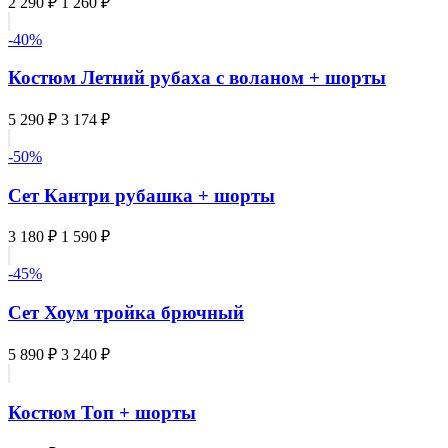
2 290 ₽
1 260 ₽
-40%
Костюм Летний рубаха с воланом + шорты
5 290 ₽
3 174 ₽
-50%
Сет Кантри рубашка + шорты
3 180 ₽
1 590 ₽
-45%
Сет Хоум тройка брючный
5 890 ₽
3 240 ₽
Костюм Топ + шорты