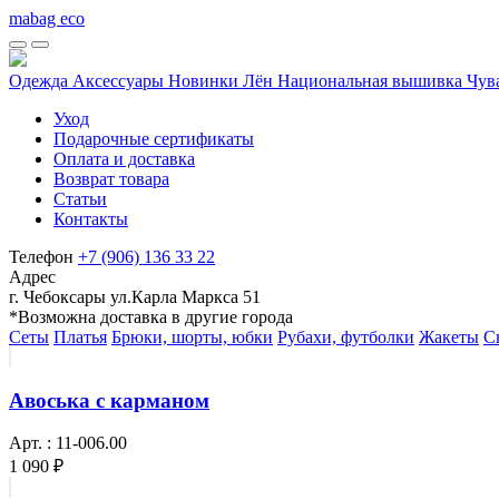
mabag eco
Одежда
Аксессуары
Новинки
Лён
Национальная вышивка Чу
Уход
Подарочные сертификаты
Оплата и доставка
Возврат товара
Статьи
Контакты
Телефон
+7 (906) 136 33 22
Адрес
г. Чебоксары ул.Карла Маркса 51
*Возможна доставка в другие города
Сеты
Платья
Брюки, шорты, юбки
Рубахи, футболки
Жакеты
С
Авоська с карманом
Арт. : 11-006.00
1 090 ₽