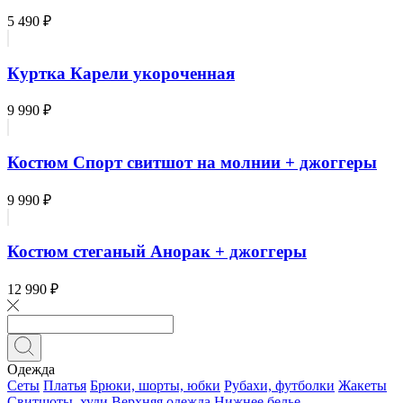
5 490 ₽
Куртка Карели укороченная
9 990 ₽
Костюм Спорт свитшот на молнии + джоггеры
9 990 ₽
Костюм стеганый Анорак + джоггеры
12 990 ₽
Одежда
Сеты
Платья
Брюки, шорты, юбки
Рубахи, футболки
Жакеты
Свитшоты, худи
Верхняя одежда
Нижнее белье