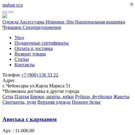
mabag eco
0
Одежда
Аксессуары
Новинки
Лён
Национальная вышивка
Чувашии
Спецпредложения
Уход
Подарочные сертификаты
Оплата и доставка
Возврат товара
Статьи
Контакты
Телефон
+7 (906) 136 33 22
Адрес
г. Чебоксары ул.Карла Маркса 51
*Возможна доставка в другие города
Сеты
Платья
Брюки, шорты, юбки
Рубахи, футболки
Жакеты
Свитшоты, худи
Верхняя одежда
Нижнее белье
Авоська с карманом
Арт. : 11-006.00