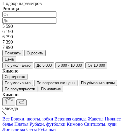
Подбор параметров
Розница
5 590
6 190
6 790
7 390
7 990
Цена
По умолчанию
До 5 000
5 000 - 10 000
От 10 000
Кимоно
Сортировка
По умолчанию
По возрастанию цены
По убыванию цены
По популярности
По новизне
Кимоно
Одежда
Все
Брюки, шорты, юбки
Верхняя одежда
Жакеты
Нижнее
белье
Платья
Рубахи, футболки
Кимоно
Свитшоты, худи
Лонгсливы
Сеты
Рубашки