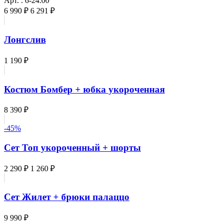
Арт. : 6-24.00
6 990 ₽
6 291 ₽
Лонгслив
1 190 ₽
Костюм Бомбер + юбка укороченная
8 390 ₽
-45%
Сет Топ укороченный + шорты
2 290 ₽
1 260 ₽
Сет Жилет + брюки палаццо
9 990 ₽