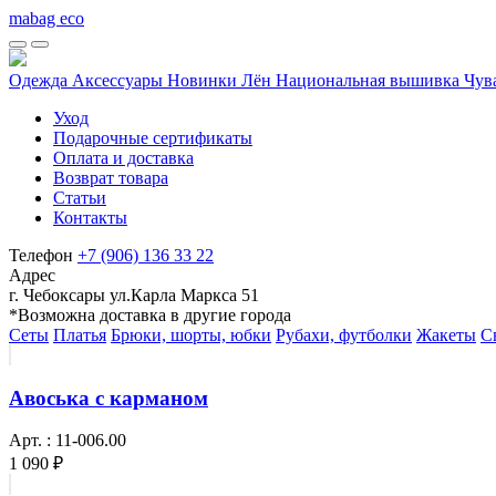
mabag eco
Одежда
Аксессуары
Новинки
Лён
Национальная вышивка Чу
Уход
Подарочные сертификаты
Оплата и доставка
Возврат товара
Статьи
Контакты
Телефон
+7 (906) 136 33 22
Адрес
г. Чебоксары ул.Карла Маркса 51
*Возможна доставка в другие города
Сеты
Платья
Брюки, шорты, юбки
Рубахи, футболки
Жакеты
С
Авоська с карманом
Арт. : 11-006.00
1 090 ₽