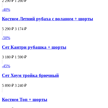
2 290 ₽
1 260 ₽
-40%
Костюм Летний рубаха с воланом + шорты
5 290 ₽
3 174 ₽
-50%
Сет Кантри рубашка + шорты
3 180 ₽
1 590 ₽
-45%
Сет Хоум тройка брючный
5 890 ₽
3 240 ₽
Костюм Топ + шорты