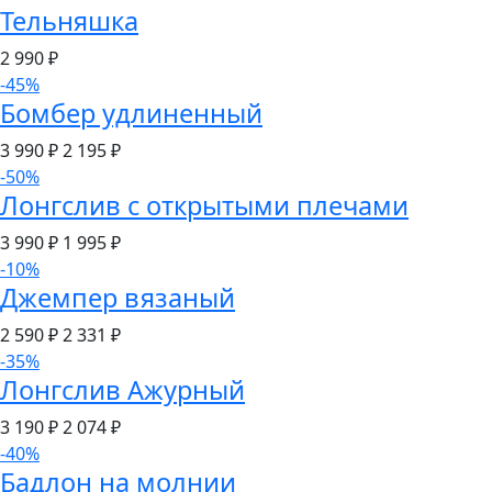
Тельняшка
2 990
₽
-45%
Бомбер удлиненный
3 990 ₽
2 195
₽
-50%
Лонгслив с открытыми плечами
3 990 ₽
1 995
₽
-10%
Джемпер вязаный
2 590 ₽
2 331
₽
-35%
Лонгслив Ажурный
3 190 ₽
2 074
₽
-40%
Бадлон на молнии