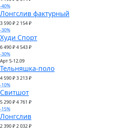
-40%
Лонгслив фактурный
3 590 ₽
2 154
₽
-30%
Худи Спорт
6 490 ₽
4 543
₽
-30%
Арт 5-12.09
Тельняшка-поло
4 590 ₽
3 213
₽
-10%
Свитшот
5 290 ₽
4 761
₽
-15%
Лонгслив
2 390 ₽
2 032
₽