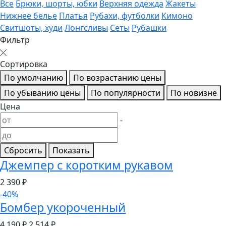
Все
Брюки, шорты, юбки
Верхняя одежда
Жакеты
Нижнее белье
Платья
Рубахи, футболки
Кимоно
Свитшоты, худи
Лонгсливы
Сеты
Рубашки
Фильтр
Сортировка
По умолчанию
По возрастанию цены
По убыванию цены
По популярности
По новизне
Цена
-
Сбросить
Показать
Джемпер с коротким рукавом
2 390
₽
-40%
Бомбер укороченный
4 190 ₽
2 514
₽