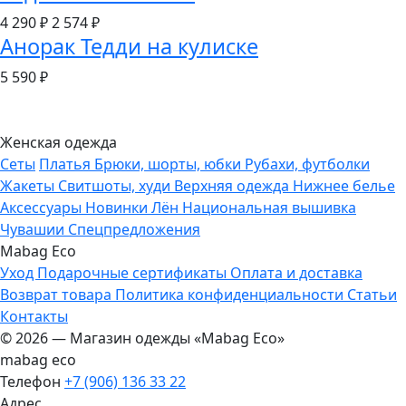
4 290 ₽
2 574
₽
Анорак Тедди на кулиске
5 590
₽
Женская одежда
Сеты
Платья
Брюки, шорты, юбки
Рубахи, футболки
Жакеты
Свитшоты, худи
Верхняя одежда
Нижнее белье
Аксессуары
Новинки
Лён
Национальная вышивка
Чувашии
Спецпредложения
Mabag Eco
Уход
Подарочные сертификаты
Оплата и доставка
Возврат товара
Политика конфиденциальности
Статьи
Контакты
© 2026 — Магазин одежды «Mabag Eco»
mabag eco
Телефон
+7 (906) 136 33 22
Адрес