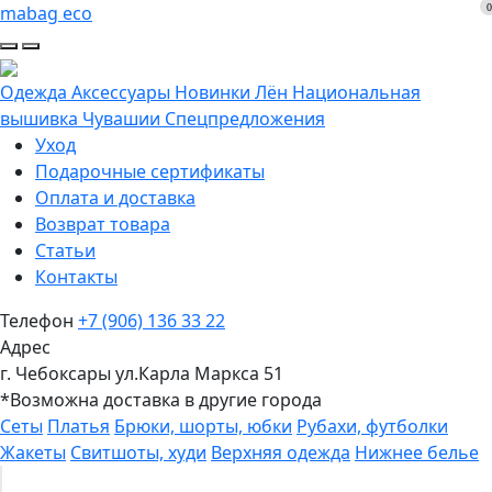
0
mabag eco
Одежда
Аксессуары
Новинки
Лён
Национальная
вышивка Чувашии
Спецпредложения
Уход
Подарочные сертификаты
Оплата и доставка
Возврат товара
Статьи
Контакты
Телефон
+7 (906) 136 33 22
Адрес
г. Чебоксары ул.Карла Маркса 51
*Возможна доставка в другие города
Сеты
Платья
Брюки, шорты, юбки
Рубахи, футболки
Жакеты
Свитшоты, худи
Верхняя одежда
Нижнее белье