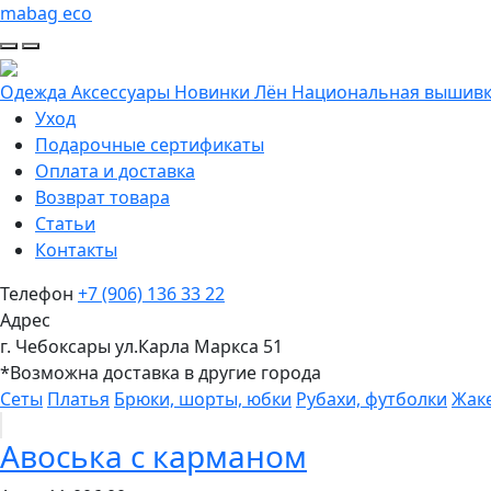
mabag eco
Одежда
Аксессуары
Новинки
Лён
Национальная вышив
Уход
Подарочные сертификаты
Оплата и доставка
Возврат товара
Статьи
Контакты
Телефон
+7 (906) 136 33 22
Адрес
г. Чебоксары ул.Карла Маркса 51
*Возможна доставка в другие города
Сеты
Платья
Брюки, шорты, юбки
Рубахи, футболки
Жак
Авоська с карманом