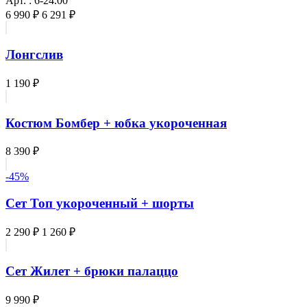
Арт. : 6-24.00
6 990 ₽
6 291 ₽
Лонгслив
1 190 ₽
Костюм Бомбер + юбка укороченная
8 390 ₽
-45%
Сет Топ укороченный + шорты
2 290 ₽
1 260 ₽
Сет Жилет + брюки палаццо
9 990 ₽