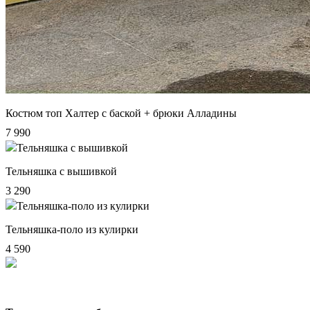
Костюм топ Халтер с баской + брюки Алладины
7 990
Тельняшка с вышивкой
3 290
Тельняшка-поло из кулирки
4 590