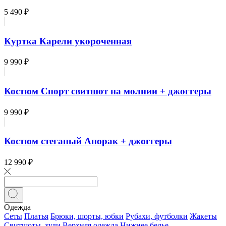
5 490 ₽
Куртка Карели укороченная
9 990 ₽
Костюм Спорт свитшот на молнии + джоггеры
9 990 ₽
Костюм стеганый Анорак + джоггеры
12 990 ₽
Одежда
Сеты
Платья
Брюки, шорты, юбки
Рубахи, футболки
Жакеты
Свитшоты, худи
Верхняя одежда
Нижнее белье