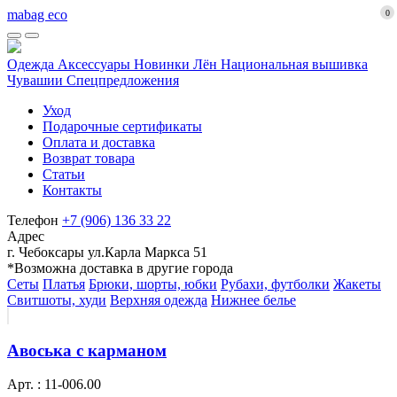
mabag eco
0
Одежда
Аксессуары
Новинки
Лён
Национальная вышивка
Чувашии
Спецпредложения
Уход
Подарочные сертификаты
Оплата и доставка
Возврат товара
Статьи
Контакты
Телефон
+7 (906) 136 33 22
Адрес
г. Чебоксары ул.Карла Маркса 51
*Возможна доставка в другие города
Сеты
Платья
Брюки, шорты, юбки
Рубахи, футболки
Жакеты
Свитшоты, худи
Верхняя одежда
Нижнее белье
Авоська с карманом
Арт. : 11-006.00