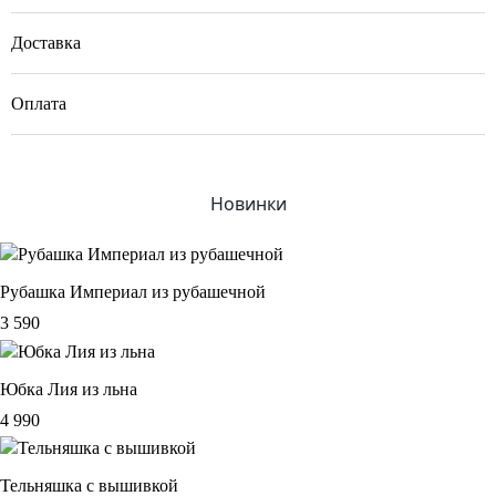
Костюм Кардиган на поясе + юбка карандаш
Доставка
Доставляем через СДЭК или «Почту России» до пункта выдачи.
Оплата
Стоимость: СДЭК — 450 ₽, Почта России — 300 ₽.
Доступно два способа:
Срок: 3–6 рабочих дней в зависимости от вашего города.
Картой — Visa/MasterCard (российские и зарубежные). Без комиссий.
Новинки
Подарочным сертификатом — введите код с оборота. Если сумма
заказа больше номинала, доплатите разницу картой.
Рубашка Империал из рубашечной
⚠️ Важно: Сертификат действует на одну покупку и не делится.
3 590
Юбка Лия из льна
4 990
Тельняшка с вышивкой