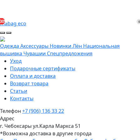
-10%
-45%
-40%
-50%
-45%
-40%
-50%
-40%
-45%
-40%
-30%
-45%
-30%
-45%
-45%
-45%
-35%
-40%
-20%
-40%
-10%
-10%
-10%
-35%
-45%
-45%
-40%
-35%
-35%
-35%
-35%
-40%
-40%
-40%
-45%
-50%
-10%
-35%
-40%
-35%
-35%
-25%
-25%
-30%
-25%
-35%
-30%
0
mabag eco
Одежда
Аксессуары
Новинки
Лён
Национальная
вышивка Чувашии
Спецпредложения
Уход
Подарочные сертификаты
Оплата и доставка
Возврат товара
Статьи
Контакты
Телефон
+7 (906) 136 33 22
Адрес
г. Чебоксары ул.Карла Маркса 51
*Возможна доставка в другие города