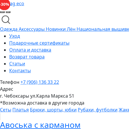
mabag eco
-10%
-45%
-40%
-50%
-45%
-40%
-50%
-40%
-45%
-40%
-30%
-45%
-30%
-45%
-45%
-45%
-35%
-40%
-20%
-40%
-10%
-10%
-10%
-35%
-45%
-45%
-40%
-35%
-35%
-35%
-35%
-40%
-40%
-40%
-45%
-50%
-10%
-35%
-40%
-35%
-35%
-25%
-25%
-30%
-25%
-35%
-30%
Одежда
Аксессуары
Новинки
Лён
Национальная вышив
Уход
Подарочные сертификаты
Оплата и доставка
Возврат товара
Статьи
Контакты
Телефон
+7 (906) 136 33 22
Адрес
г. Чебоксары ул.Карла Маркса 51
*Возможна доставка в другие города
Сеты
Платья
Брюки, шорты, юбки
Рубахи, футболки
Жак
Авоська с карманом