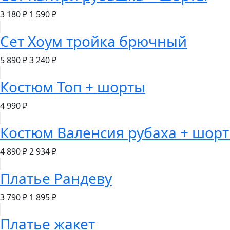
3 180 ₽
1 590 ₽
Сет Хоум тройка брючный
5 890 ₽
3 240 ₽
Костюм Топ + шорты
4 990 ₽
Костюм Валенсия рубаха + шор
4 890 ₽
2 934 ₽
Платье Рандеву
3 790 ₽
1 895 ₽
Платье жакет