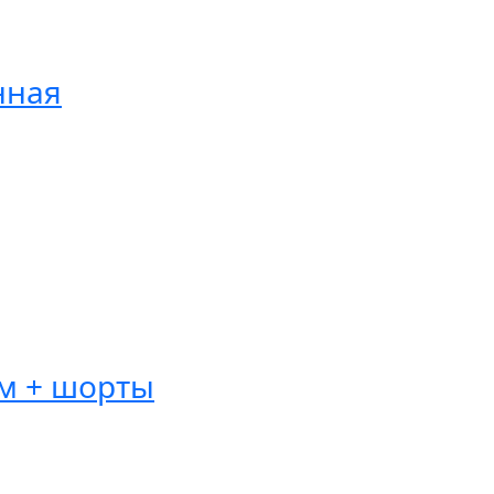
нная
ом + шорты