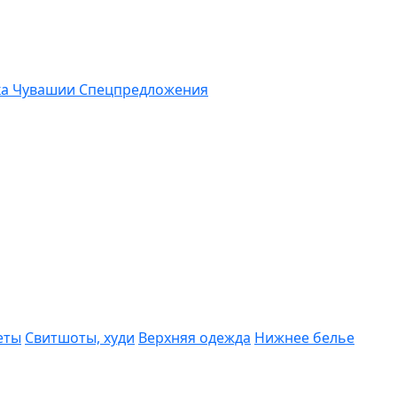
ка Чувашии
Спецпредложения
еты
Свитшоты, худи
Верхняя одежда
Нижнее белье