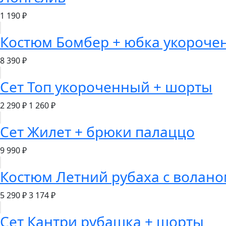
1 190 ₽
Костюм Бомбер + юбка укороче
8 390 ₽
Сет Топ укороченный + шорты
2 290 ₽
1 260 ₽
Сет Жилет + брюки палаццо
9 990 ₽
Костюм Летний рубаха с волан
5 290 ₽
3 174 ₽
Сет Кантри рубашка + шорты