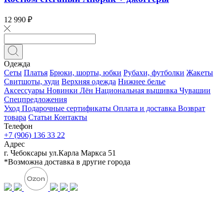
12 990 ₽
Одежда
Сеты
Платья
Брюки, шорты, юбки
Рубахи, футболки
Жакеты
Свитшоты, худи
Верхняя одежда
Нижнее белье
Аксессуары
Новинки
Лён
Национальная вышивка Чувашии
Спецпредложения
Уход
Подарочные сертификаты
Оплата и доставка
Возврат
товара
Статьи
Контакты
Телефон
+7 (906) 136 33 22
Адрес
г. Чебоксары ул.Карла Маркса 51
*Возможна доставка в другие города