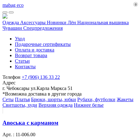
mabag eco
0
Одежда
Аксессуары
Новинки
Лён
Национальная вышивка
Чувашии
Спецпредложения
Уход
Подарочные сертификаты
Оплата и доставка
Возврат товара
Статьи
Контакты
Телефон
+7 (906) 136 33 22
Адрес
г. Чебоксары ул.Карла Маркса 51
*Возможна доставка в другие города
Сеты
Платья
Брюки, шорты, юбки
Рубахи, футболки
Жакеты
Свитшоты, худи
Верхняя одежда
Нижнее белье
Авоська с карманом
Арт. : 11-006.00