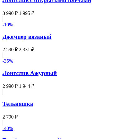
Лонгслив с открытыми плечами
3 990 ₽
1 995 ₽
-10%
Джемпер вязаный
2 590 ₽
2 331 ₽
-35%
Лонгслив Ажурный
2 990 ₽
1 944 ₽
Тельняшка
2 790 ₽
-40%