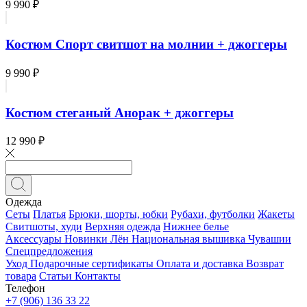
9 990 ₽
Костюм Спорт свитшот на молнии + джоггеры
9 990 ₽
Костюм стеганый Анорак + джоггеры
12 990 ₽
Одежда
Сеты
Платья
Брюки, шорты, юбки
Рубахи, футболки
Жакеты
Свитшоты, худи
Верхняя одежда
Нижнее белье
Аксессуары
Новинки
Лён
Национальная вышивка Чувашии
Спецпредложения
Уход
Подарочные сертификаты
Оплата и доставка
Возврат
товара
Статьи
Контакты
Телефон
+7 (906) 136 33 22