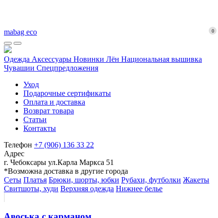
mabag eco
0
Одежда
Аксессуары
Новинки
Лён
Национальная вышивка
Чувашии
Спецпредложения
Уход
Подарочные сертификаты
Оплата и доставка
Возврат товара
Статьи
Контакты
Телефон
+7 (906) 136 33 22
Адрес
г. Чебоксары ул.Карла Маркса 51
*Возможна доставка в другие города
Сеты
Платья
Брюки, шорты, юбки
Рубахи, футболки
Жакеты
Свитшоты, худи
Верхняя одежда
Нижнее белье
Авоська с карманом