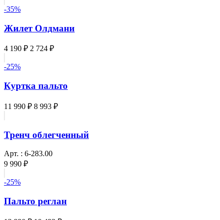
-35%
Жилет Олдмани
4 190 ₽
2 724 ₽
-25%
Куртка пальто
11 990 ₽
8 993 ₽
Тренч облегченный
Арт. : 6-283.00
9 990 ₽
-25%
Пальто реглан