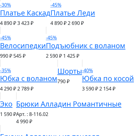
-30%
-45%
Платье Каскад
Платье Леди
4 890 ₽
3 423 ₽
4 890 ₽
2 690 ₽
-45%
-45%
Велосипедки
Подъюбник с воланом
990 ₽
545 ₽
2 590 ₽
1 425 ₽
Шорты
-35%
-40%
Юбка с воланом
Юбка по косой
790 ₽
4 290 ₽
2 789 ₽
3 590 ₽
2 154 ₽
Эко
Брюки Алладин Романтичные
1 590 ₽
Арт. : 8-116.02
4 990 ₽