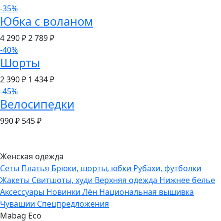
-35%
Юбка с воланом
4 290 ₽
2 789
₽
-40%
Шорты
2 390 ₽
1 434
₽
-45%
Велосипедки
990 ₽
545
₽
Женская одежда
Сеты
Платья
Брюки, шорты, юбки
Рубахи, футболки
Жакеты
Свитшоты, худи
Верхняя одежда
Нижнее белье
Аксессуары
Новинки
Лён
Национальная вышивка
Чувашии
Спецпредложения
Mabag Eco