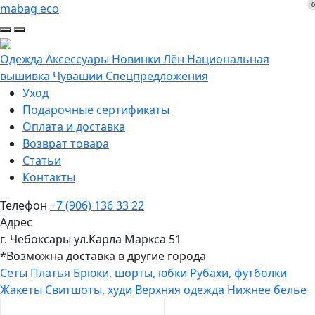
0
mabag eco
Одежда
Аксессуары
Новинки
Лён
Национальная
вышивка Чувашии
Спецпредложения
Уход
Подарочные сертификаты
Оплата и доставка
Возврат товара
Статьи
Контакты
Телефон
+7 (906) 136 33 22
Адрес
г. Чебоксары ул.Карла Маркса 51
*Возможна доставка в другие города
Сеты
Платья
Брюки, шорты, юбки
Рубахи, футболки
Жакеты
Свитшоты, худи
Верхняя одежда
Нижнее белье