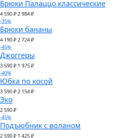
Брюки Палаццо классические
4 590 ₽
2 984
₽
-35%
Брюки бананы
4 190 ₽
2 724
₽
-45%
Джоггеры
3 590 ₽
1 975
₽
-40%
Юбка по косой
3 590 ₽
2 154
₽
Эко
2 590
₽
-45%
Подъюбник с воланом
2 590 ₽
1 425
₽