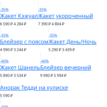
-35%
-35%
Жакет Кэжуал
Жакет укороченный
6 590 ₽
4 284 ₽
7 390 ₽
4 804 ₽
-35%
-35%
Блейзер с поясом
Жакет День/Ночь
4 990 ₽
3 244 ₽
5 290 ₽
3 439 ₽
-40%
-40%
Жакет Шанель
Блейзер вечерний
5 890 ₽
3 534 ₽
9 990 ₽
5 994 ₽
Анорак Тедди на кулиске
5 590 ₽