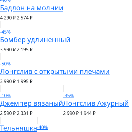
-40%
Бадлон на молнии
4 290 ₽
2 574 ₽
-45%
Бомбер удлиненный
3 990 ₽
2 195 ₽
-50%
Лонгслив с открытыми плечами
3 990 ₽
1 995 ₽
-10%
-35%
Джемпер вязаный
Лонгслив Ажурный
2 590 ₽
2 331 ₽
2 990 ₽
1 944 ₽
Тельняшка
-40%