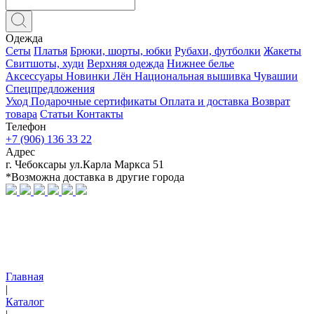
Одежда
Сеты
Платья
Брюки, шорты, юбки
Рубахи, футболки
Жакеты
Свитшоты, худи
Верхняя одежда
Нижнее белье
Аксессуары
Новинки
Лён
Национальная вышивка Чувашии
Спецпредложения
Уход
Подарочные сертификаты
Оплата и доставка
Возврат
товара
Статьи
Контакты
Телефон
+7 (906) 136 33 22
Адрес
г. Чебоксары ул.Карла Маркса 51
*Возможна доставка в другие города
Главная
|
Каталог