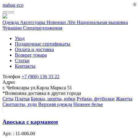
mabag eco
0
Одежда
Аксессуары
Новинки
Лён
Национальная вышивка
Чувашии
Спецпредложения
Уход
Подарочные сертификаты
Оплата и доставка
Возврат товара
Статьи
Контакты
Телефон
+7 (906) 136 33 22
Адрес
г. Чебоксары ул.Карла Маркса 51
*Возможна доставка в другие города
Сеты
Платья
Брюки, шорты, юбки
Рубахи, футболки
Жакеты
Свитшоты, худи
Верхняя одежда
Нижнее белье
Авоська с карманом
Арт. : 11-006.00