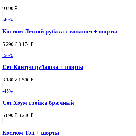
9 990 ₽
-40%
Костюм Летний рубаха с воланом + шорты
5 290 ₽
3 174 ₽
-50%
Сет Кантри рубашка + шорты
3 180 ₽
1 590 ₽
-45%
Сет Хоум тройка брючный
5 890 ₽
3 240 ₽
Костюм Топ + шорты