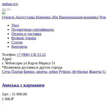
mabag eco
Одежда
Аксессуары
Новинки
Лён
Национальная вышивка Чу
Уход
Подарочные сертификаты
Оплата и доставка
Возврат товара
Статьи
Контакты
Телефон
+7 (906) 136 33 22
Адрес
г. Чебоксары ул.Карла Маркса 51
*Возможна доставка в другие города
Сеты
Платья
Брюки, шорты, юбки
Рубахи, футболки
Жакеты
С
Авоська с карманом
Арт. : 11-006.00
1 090 ₽