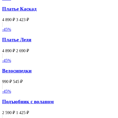
Платье Каскад
4 890 ₽
3 423 ₽
-45%
Платье Леди
4 890 ₽
2 690 ₽
-45%
Велосипедки
990 ₽
545 ₽
-45%
Подъюбник с воланом
2 590 ₽
1 425 ₽