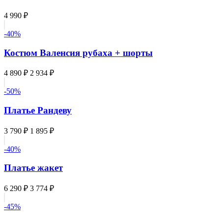
4 990 ₽
-40%
Костюм Валенсия рубаха + шорты
4 890 ₽
2 934 ₽
-50%
Платье Рандеву
3 790 ₽
1 895 ₽
-40%
Платье жакет
6 290 ₽
3 774 ₽
-45%