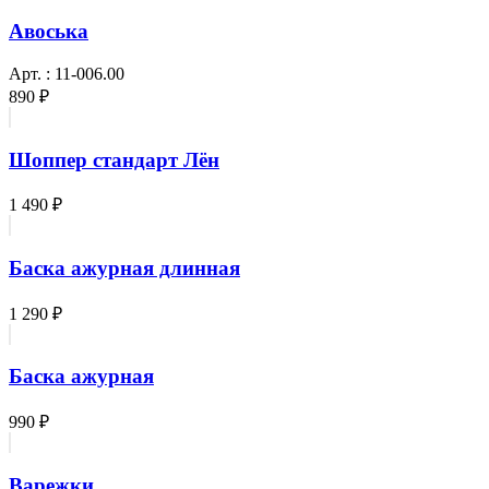
Авоська
Арт. : 11-006.00
890 ₽
Шоппер стандарт Лён
1 490 ₽
Баска ажурная длинная
1 290 ₽
Баска ажурная
990 ₽
Варежки