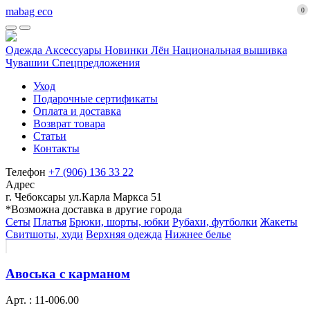
mabag eco
0
Одежда
Аксессуары
Новинки
Лён
Национальная вышивка
Чувашии
Спецпредложения
Уход
Подарочные сертификаты
Оплата и доставка
Возврат товара
Статьи
Контакты
Телефон
+7 (906) 136 33 22
Адрес
г. Чебоксары ул.Карла Маркса 51
*Возможна доставка в другие города
Сеты
Платья
Брюки, шорты, юбки
Рубахи, футболки
Жакеты
Свитшоты, худи
Верхняя одежда
Нижнее белье
Авоська с карманом
Арт. : 11-006.00