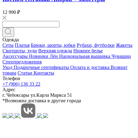
12 990 ₽
Одежда
Сеты
Платья
Брюки, шорты, юбки
Рубахи, футболки
Жакеты
Свитшоты, худи
Верхняя одежда
Нижнее белье
Аксессуары
Новинки
Лён
Национальная вышивка Чувашии
Спецпредложения
Уход
Подарочные сертификаты
Оплата и доставка
Возврат
товара
Статьи
Контакты
Телефон
+7 (906) 136 33 22
Адрес
г. Чебоксары ул.Карла Маркса 51
*Возможна доставка в другие города