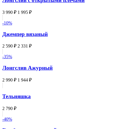
Лонгслив с открытыми плечами
3 990 ₽
1 995 ₽
-10%
Джемпер вязаный
2 590 ₽
2 331 ₽
-35%
Лонгслив Ажурный
2 990 ₽
1 944 ₽
Тельняшка
2 790 ₽
-40%