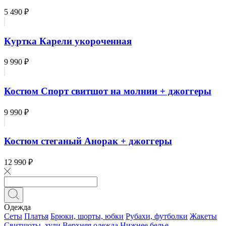
5 490 ₽
Куртка Карели укороченная
9 990 ₽
Костюм Спорт свитшот на молнии + джоггеры
9 990 ₽
Костюм стеганый Анорак + джоггеры
12 990 ₽
Одежда
Сеты
Платья
Брюки, шорты, юбки
Рубахи, футболки
Жакеты
Свитшоты, худи
Верхняя одежда
Нижнее белье