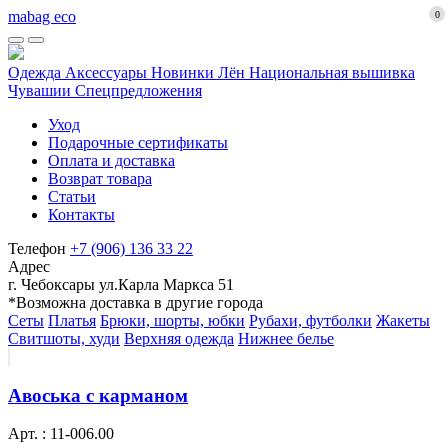
mabag eco
0
Одежда
Аксессуары
Новинки
Лён
Национальная вышивка
Чувашии
Спецпредложения
Уход
Подарочные сертификаты
Оплата и доставка
Возврат товара
Статьи
Контакты
Телефон
+7 (906) 136 33 22
Адрес
г. Чебоксары ул.Карла Маркса 51
*Возможна доставка в другие города
Сеты
Платья
Брюки, шорты, юбки
Рубахи, футболки
Жакеты
Свитшоты, худи
Верхняя одежда
Нижнее белье
Авоська с карманом
Арт. : 11-006.00