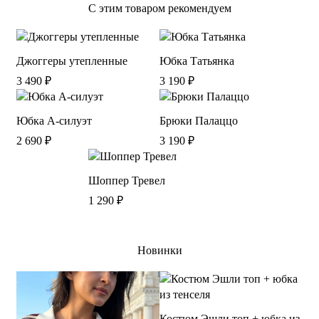
С этим товаром рекомендуем
Джоггеры утепленные
Юбка Татьянка
3 490
₽
3 190
₽
Юбка А-силуэт
Брюки Палаццо
2 690
₽
3 190
₽
Шоппер Тревел
1 290
₽
Новинки
Костюм Эшли топ + юбка из