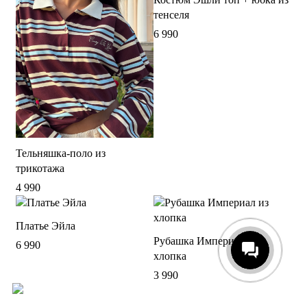
тенселя
6 990
Тельняшка-поло из
трикотажа
4 990
Платье Эйла
Рубашка Империал из
6 990
хлопка
3 990