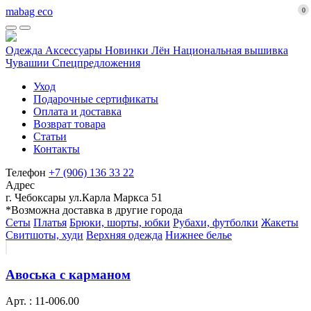
mabag eco
0
Одежда
Аксессуары
Новинки
Лён
Национальная вышивка
Чувашии
Спецпредложения
Уход
Подарочные сертификаты
Оплата и доставка
Возврат товара
Статьи
Контакты
Телефон
+7 (906) 136 33 22
Адрес
г. Чебоксары ул.Карла Маркса 51
*Возможна доставка в другие города
Сеты
Платья
Брюки, шорты, юбки
Рубахи, футболки
Жакеты
Свитшоты, худи
Верхняя одежда
Нижнее белье
Авоська с карманом
Арт. : 11-006.00