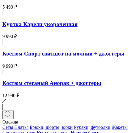
5 490 ₽
Куртка Карели укороченная
9 990 ₽
Костюм Спорт свитшот на молнии + джоггеры
9 990 ₽
Костюм стеганый Анорак + джоггеры
12 990 ₽
Одежда
Сеты
Платья
Брюки, шорты, юбки
Рубахи, футболки
Жакеты
Свитшоты, худи
Верхняя одежда
Нижнее белье