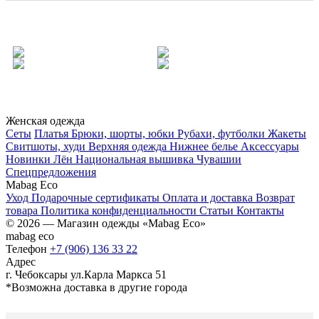
Одежда
Аксессуры
Спецпредложения
Новинки
Женская одежда
Сеты
Платья
Брюки, шорты, юбки
Рубахи, футболки
Жакеты
Свитшоты, худи
Верхняя одежда
Нижнее белье
Аксессуары
Новинки
Лён
Национальная вышивка Чувашии
Спецпредложения
Mabag Eco
Уход
Подарочные сертификаты
Оплата и доставка
Возврат
товара
Политика конфиденциальности
Статьи
Контакты
© 2026 — Магазин одежды «Mabag Eco»
mabag eco
Телефон
+7 (906) 136 33 22
Адрес
г. Чебоксары ул.Карла Маркса 51
*Возможна доставка в другие города