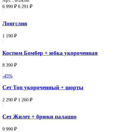
Арт. : 6-24.00
6 990 ₽
6 291 ₽
Лонгслив
1 190 ₽
Костюм Бомбер + юбка укороченная
8 390 ₽
-45%
Сет Топ укороченный + шорты
2 290 ₽
1 260 ₽
Сет Жилет + брюки палаццо
9 990 ₽