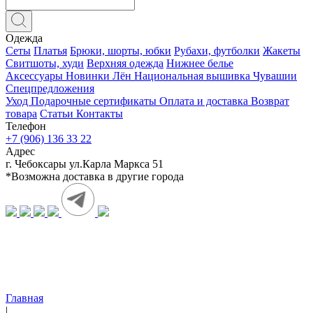
Одежда
Сеты
Платья
Брюки, шорты, юбки
Рубахи, футболки
Жакеты
Свитшоты, худи
Верхняя одежда
Нижнее белье
Аксессуары
Новинки
Лён
Национальная вышивка Чувашии
Спецпредложения
Уход
Подарочные сертификаты
Оплата и доставка
Возврат
товара
Статьи
Контакты
Телефон
+7 (906) 136 33 22
Адрес
г. Чебоксары ул.Карла Маркса 51
*Возможна доставка в другие города
Главная
|