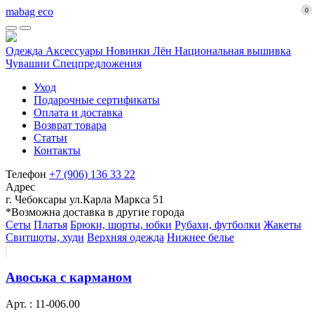
mabag eco
0
Одежда
Аксессуары
Новинки
Лён
Национальная вышивка
Чувашии
Спецпредложения
Уход
Подарочные сертификаты
Оплата и доставка
Возврат товара
Статьи
Контакты
Телефон
+7 (906) 136 33 22
Адрес
г. Чебоксары ул.Карла Маркса 51
*Возможна доставка в другие города
Сеты
Платья
Брюки, шорты, юбки
Рубахи, футболки
Жакеты
Свитшоты, худи
Верхняя одежда
Нижнее белье
Авоська с карманом
Арт. : 11-006.00