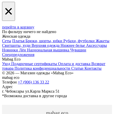
×
перейти в корзину
По фильтру ничего не найдено
Женская одежда
Сеты
Платья
Брюки, шорты, юбки
Рубахи, футболки
Жакеты
Свитшоты, худи
Верхняя одежда
Нижнее белье
Аксессуары
Новинки
Лён
Национальная вышивка Чувашии
Спецпредложения
Mabag Eco
Уход
Подарочные сертификаты
Оплата и доставка
Возврат
товара
Политика конфиденциальности
Статьи
Контакты
© 2026 — Магазин одежды «Mabag Eco»
mabag eco
Телефон
+7 (906) 136 33 22
Адрес
г. Чебоксары ул.Карла Маркса 51
*Возможна доставка в другие города
mabag eco