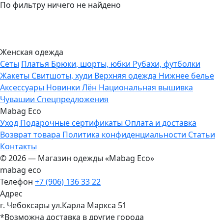
По фильтру ничего не найдено
Женская одежда
Сеты
Платья
Брюки, шорты, юбки
Рубахи, футболки
Жакеты
Свитшоты, худи
Верхняя одежда
Нижнее белье
Аксессуары
Новинки
Лён
Национальная вышивка
Чувашии
Спецпредложения
Mabag Eco
Уход
Подарочные сертификаты
Оплата и доставка
Возврат товара
Политика конфиденциальности
Статьи
Контакты
© 2026 — Магазин одежды «Mabag Eco»
mabag eco
Телефон
+7 (906) 136 33 22
Адрес
г. Чебоксары ул.Карла Маркса 51
*Возможна доставка в другие города