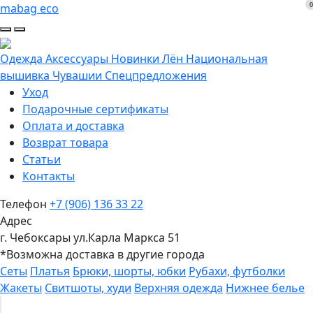
0
mabag eco
Одежда
Аксессуары
Новинки
Лён
Национальная
вышивка Чувашии
Спецпредложения
Уход
Подарочные сертификаты
Оплата и доставка
Возврат товара
Статьи
Контакты
Телефон
+7 (906) 136 33 22
Адрес
г. Чебоксары ул.Карла Маркса 51
*Возможна доставка в другие города
Сеты
Платья
Брюки, шорты, юбки
Рубахи, футболки
Жакеты
Свитшоты, худи
Верхняя одежда
Нижнее белье