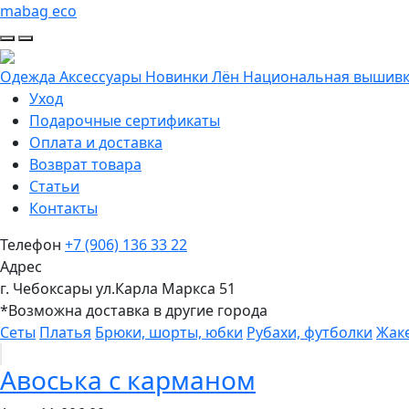
mabag eco
Одежда
Аксессуары
Новинки
Лён
Национальная вышив
Уход
Подарочные сертификаты
Оплата и доставка
Возврат товара
Статьи
Контакты
Телефон
+7 (906) 136 33 22
Адрес
г. Чебоксары ул.Карла Маркса 51
*Возможна доставка в другие города
Сеты
Платья
Брюки, шорты, юбки
Рубахи, футболки
Жак
Авоська с карманом