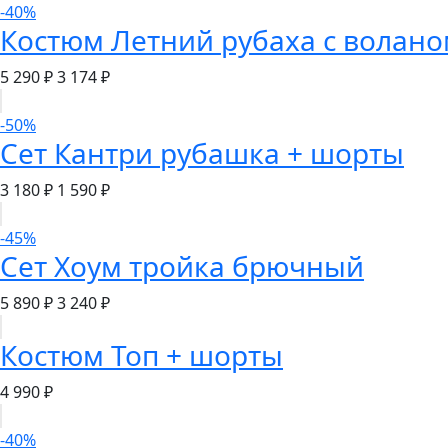
-40%
Костюм Летний рубаха с волан
5 290 ₽
3 174 ₽
-50%
Сет Кантри рубашка + шорты
3 180 ₽
1 590 ₽
-45%
Сет Хоум тройка брючный
5 890 ₽
3 240 ₽
Костюм Топ + шорты
4 990 ₽
-40%