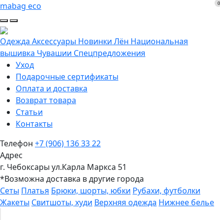
0
mabag eco
Одежда
Аксессуары
Новинки
Лён
Национальная
вышивка Чувашии
Спецпредложения
Уход
Подарочные сертификаты
Оплата и доставка
Возврат товара
Статьи
Контакты
Телефон
+7 (906) 136 33 22
Адрес
г. Чебоксары ул.Карла Маркса 51
*Возможна доставка в другие города
Сеты
Платья
Брюки, шорты, юбки
Рубахи, футболки
Жакеты
Свитшоты, худи
Верхняя одежда
Нижнее белье