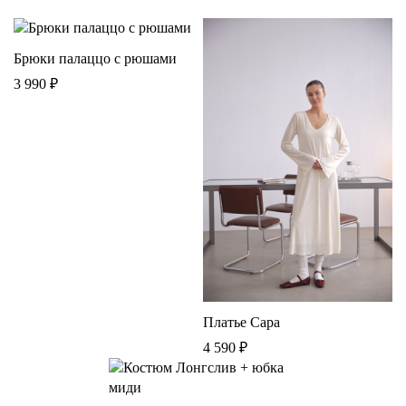
Брюки палаццо с рюшами
3 990
₽
Платье Сара
4 590
₽