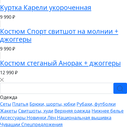
Куртка Карели укороченная
9 990 ₽
Костюм Спорт свитшот на молнии +
джоггеры
9 990 ₽
Костюм стеганый Анорак + джоггеры
12 990 ₽
Одежда
Сеты
Платья
Брюки, шорты, юбки
Рубахи, футболки
Жакеты
Свитшоты, худи
Верхняя одежда
Нижнее белье
Аксессуары
Новинки
Лён
Национальная вышивка
Чувашии
Спецпредложения