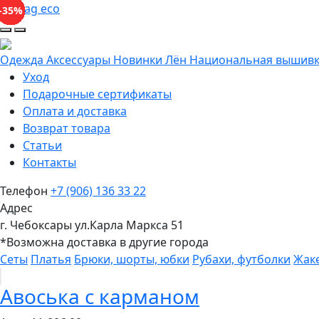
mabag eco
-10%
-10%
-10%
-10%
-10%
-10%
-10%
-10%
-45%
-40%
-50%
-45%
-40%
-35%
-50%
-40%
-45%
-40%
-30%
-45%
-30%
-45%
-45%
-45%
-35%
-40%
-20%
-40%
-10%
-10%
-10%
-30%
-35%
-45%
-40%
-35%
-35%
-35%
-35%
-40%
-40%
-40%
-45%
-50%
-10%
-35%
-40%
-35%
-35%
-25%
-25%
-30%
-25%
-35%
Одежда
Аксессуары
Новинки
Лён
Национальная вышив
Уход
Подарочные сертификаты
Оплата и доставка
Возврат товара
Статьи
Контакты
Телефон
+7 (906) 136 33 22
Адрес
г. Чебоксары ул.Карла Маркса 51
*Возможна доставка в другие города
Сеты
Платья
Брюки, шорты, юбки
Рубахи, футболки
Жак
Авоська с карманом