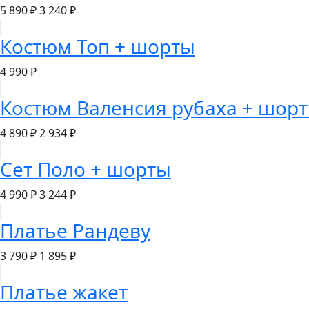
5 890 ₽
3 240 ₽
Костюм Топ + шорты
4 990 ₽
Костюм Валенсия рубаха + шор
4 890 ₽
2 934 ₽
Сет Поло + шорты
4 990 ₽
3 244 ₽
Платье Рандеву
3 790 ₽
1 895 ₽
Платье жакет