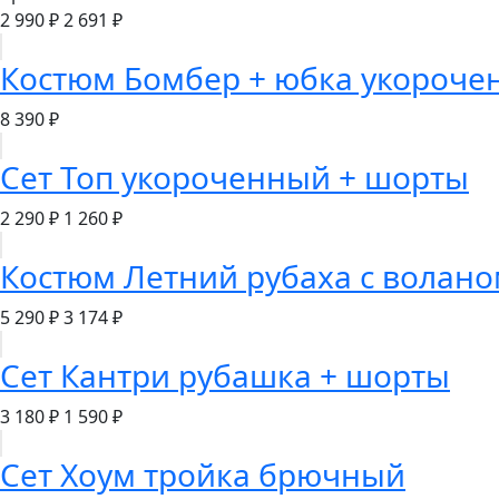
2 990 ₽
2 691 ₽
Костюм Бомбер + юбка укороче
8 390 ₽
Сет Топ укороченный + шорты
2 290 ₽
1 260 ₽
Костюм Летний рубаха с волан
5 290 ₽
3 174 ₽
Сет Кантри рубашка + шорты
3 180 ₽
1 590 ₽
Сет Хоум тройка брючный