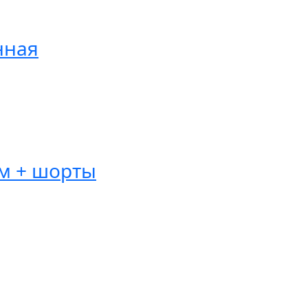
нная
ом + шорты